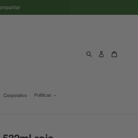
compañía!
Ingresar
Carrito
Buscar
Corporativo
Políticas
 532ml roja