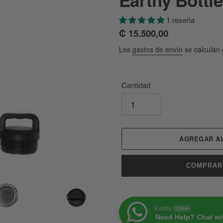
1 reseña
Precio
₡ 15.500,00
habitual
Los
gastos de envío
se calculan 
Cantidad
AGREGAR AL
COMPRAR
Earthy
Online
Need Help? Chat wi