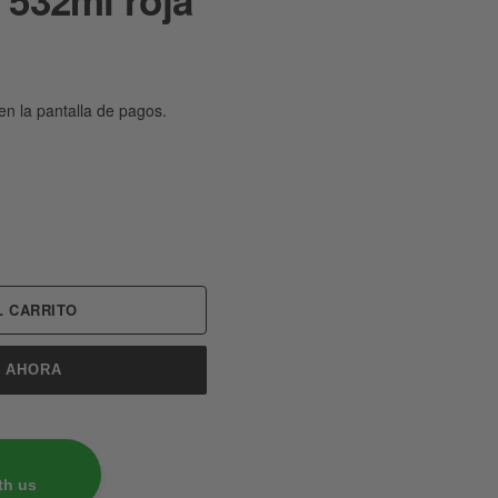
en la pantalla de pagos.
 CARRITO
 AHORA
th us