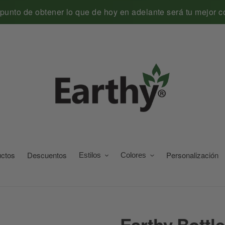
 punto de obtener lo que de hoy en adelante será tu mejor 
uctos
Descuentos
Personalización
Estilos
Colores
Earthy Bottle