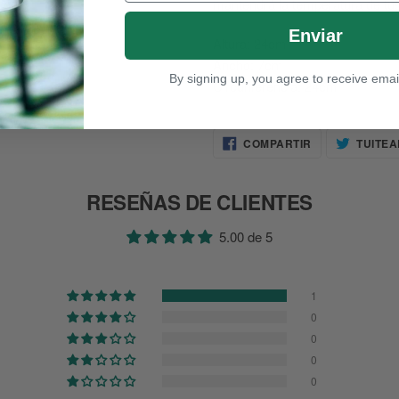
mantendrá la temperatura de tus
Enviar
Altura: 24cm
Ancho: 7cm
By signing up, you agree to receive emai
Circunferencia: 24cm
COMPARTIR
COMPARTIR
TUITEA
EN
FACEBOOK
RESEÑAS DE CLIENTES
5.00 de 5
1
0
0
0
0