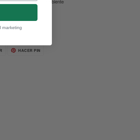
 líquidos en cualquier ambiente
l marketing
TUITEAR
PINEAR
R
HACER PIN
EN
EN
TWITTER
PINTEREST