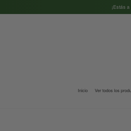
Ir
¡Estás a
directamente
al
contenido
Inicio
Ver todos los prod