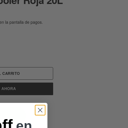
en la pantalla de pagos.
 CARRITO
 AHORA
th us
ff
en