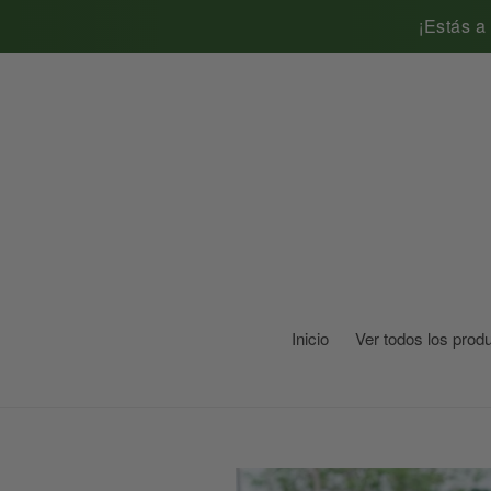
Ir
¡Estás a
directamente
al
contenido
Inicio
Ver todos los prod