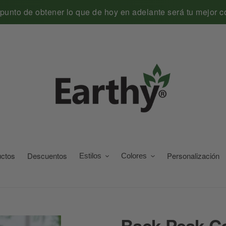
 punto de obtener lo que de hoy en adelante será tu mejor 
uctos
Descuentos
Personalización
Estilos
Colores
Back Peak Co