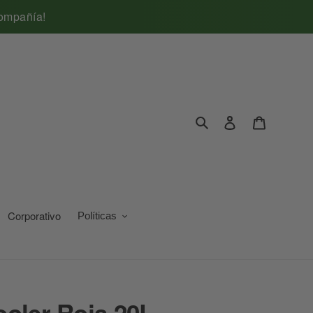
compañía!
Ingresar
Carrito
Buscar
Corporativo
Políticas
oler Roja 20L