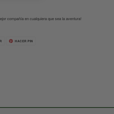
ejor compañía en cualquiera que sea la aventura!
TUITEAR
PINEAR
R
HACER PIN
EN
EN
TWITTER
PINTEREST