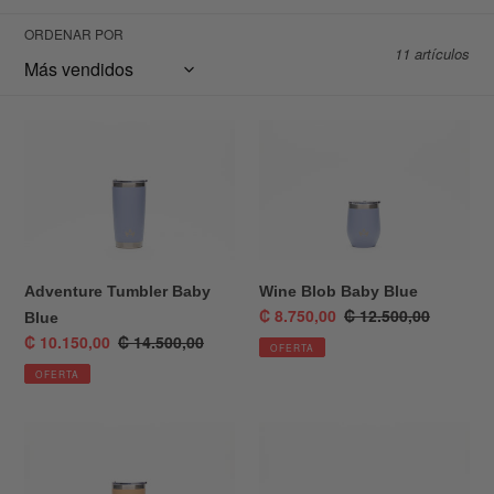
e
ORDENAR POR
c
11 artículos
c
i
Adventure
Wine
Tumbler
Blob
ó
Baby
Baby
n
Blue
Blue
:
Adventure Tumbler Baby
Wine Blob Baby Blue
Precio
₡ 8.750,00
Precio
₡ 12.500,00
Blue
de
habitual
Precio
₡ 10.150,00
Precio
₡ 14.500,00
OFERTA
venta
de
habitual
OFERTA
venta
Adventure
Earthy
Tumbler
Container
Nude
Baby