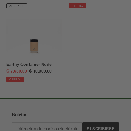
de
habitual
de
habitual
AGOTADO
OFERTA
venta
venta
Earthy
Container
Nude
Earthy Container Nude
Precio
₡ 7.630,00
Precio
₡ 10.900,00
de
habitual
OFERTA
venta
Boletín
SUSCRIBIRSE