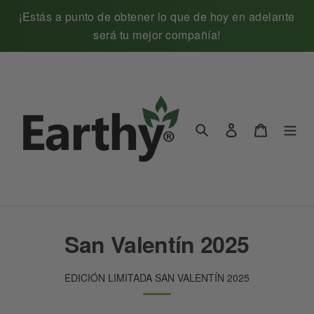
Ir
¡Estás a punto de obtener lo que de hoy en adelante
directamente
será tu mejor compañía!
al
contenido
Ingresar
Carrito
Buscar
C
San Valentín 2025
o
EDICIÓN LIMITADA SAN VALENTÍN 2025
l